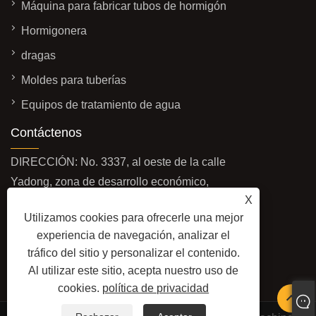
Máquina para fabricar tubos de hormigón
Hormigonera
dragas
Moldes para tuberías
Equipos de tratamiento de agua
Contáctenos
DIRECCIÓN: No. 3337, al oeste de la calle
Yadong, zona de desarrollo económico,
X
ciudad de Qingzhou, provincia de Shandong,
Utilizamos cookies para ofrecerle una mejor
China
experiencia de navegación, analizar el
CORREO ELECTRÓNICO:
tráfico del sitio y personalizar el contenido.
sales@baolaimachinery.com
Al utilizar este sitio, acepta nuestro uso de
TELÉFONO:
+86-15662587580
cookies.
política de privacidad