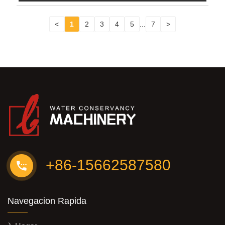
<
1
2
3
4
5
...
7
>
+86-15662587580
Navegacion Rapida