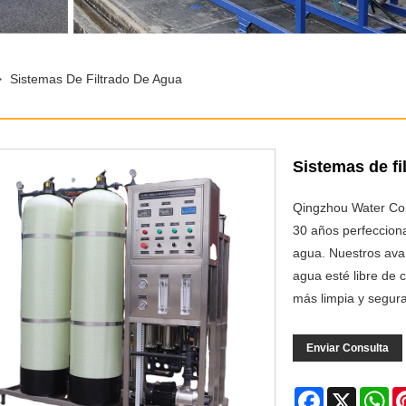
>
Sistemas De Filtrado De Agua
Sistemas de fi
Qingzhou Water Con
30 años perfecciona
agua. Nuestros ava
agua esté libre de 
más limpia y segura
Enviar Consulta
Facebook
X
Wh