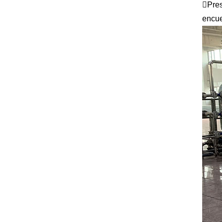
Pres
encue