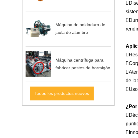
Dise
siste
Dura
Máquina de soldadura de
rendi
jaula de alambre
Aplic
Resi
Máquina centrífuga para
Corp
fabricar postes de hormigón
Aten
de la
Uso 
Todos los productos nuevos
¿Por
Déca
purif
Inno