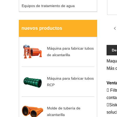
Equipos de tratamiento de agua
nuevos productos
Máquina para fabricar tubos
De
de alcantarilla
Maqui
Más d
Máquina para fabricar tubos
Venta
RCP
 Fil
conta
Sist
Molde de tubería de
soluc
alcantarilla