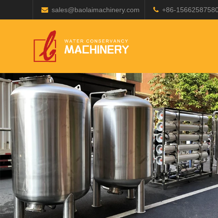
sales@baolaimachinery.com
+86-1566258758