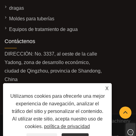
dragas
Moldes para tuberías
Equipos de tratamiento de agua
Contáctenos
DIRECCIÓN: No. 3337, al oeste de la calle
Yadong, zona de desarrollo económico,
ciudad de Qingzhou, provincia de Shandong,
China
X
CORREO ELECTRÓNICO:
Utilizamos cookies para ofrecerle una mejor
sales@baolaimachinery.com
experiencia de navegación, analizar el
TELÉFONO:
+86-15662587580
tráfico del sitio y personalizar el contenido.
Al utilizar este sitio, acepta nuestro uso de
Copyright © 2024 Qingzhou Water Conservancy Machinery
cookies.
política de privacidad
Factory Co., Ltd. Todos los derechos reservados.