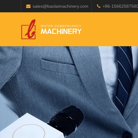
sales@baolaimachinery.com
+86-1566258758