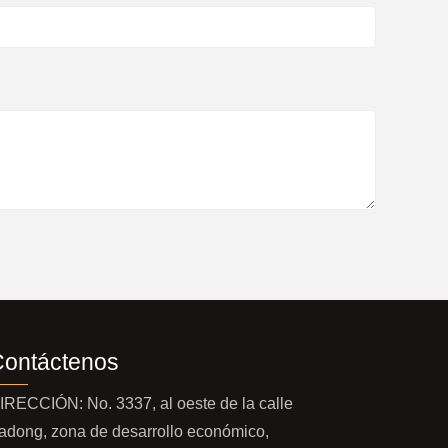
Contáctenos
IRECCIÓN: No. 3337, al oeste de la calle
adong, zona de desarrollo económico,