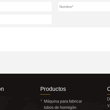
on
Productos
D
Máquina para fabricar
Y
tubos de hormigón