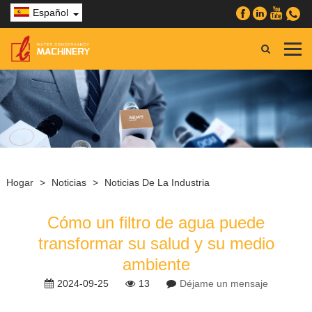
Español
Hogar
>
Noticias
>
Noticias De La Industria
Cómo un filtro de agua puede
transformar su salud y su medio
ambiente
2024-09-25
13
Déjame un mensaje