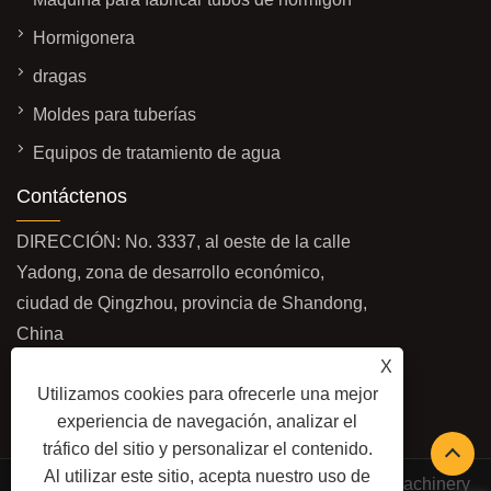
Hormigonera
dragas
Moldes para tuberías
Equipos de tratamiento de agua
Contáctenos
DIRECCIÓN: No. 3337, al oeste de la calle
Yadong, zona de desarrollo económico,
ciudad de Qingzhou, provincia de Shandong,
China
X
CORREO ELECTRÓNICO:
Utilizamos cookies para ofrecerle una mejor
sales@baolaimachinery.com
experiencia de navegación, analizar el
TELÉFONO:
+86-15662587580
tráfico del sitio y personalizar el contenido.
Al utilizar este sitio, acepta nuestro uso de
Copyright © 2024 Qingzhou Water Conservancy Machinery