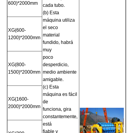
600)*2000mm
cada tubo.
(b) Esta
máquina utiliza
el seco
XG(600-
material
1200)*2000mm
fundido, habrá
muy
poco
XG(800-
desperdicio,
1500)*2000mm
medio ambiente
amigable.
(c) Esta
máquina es fácil
XG(1600-
de
2000)*2000mm
funciona, gira
constantemente,
está
fiable y