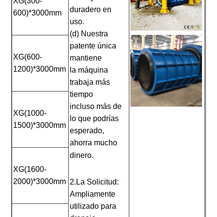
XG(300-
duradero en
600)*3000mm
uso.
(d) Nuestra
patente única
XG(600-
mantiene
1200)*3000mm
la máquina
trabaja más
tiempo
incluso más de
XG(1000-
lo que podrías
1500)*3000mm
esperado,
ahorra mucho
dinero.
XG(1600-
2000)*3000mm
2.La Solicitud:
Ampliamente
utilizado para