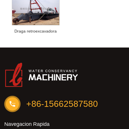
Draga retroexcavadora
+86-15662587580
Navegacion Rapida